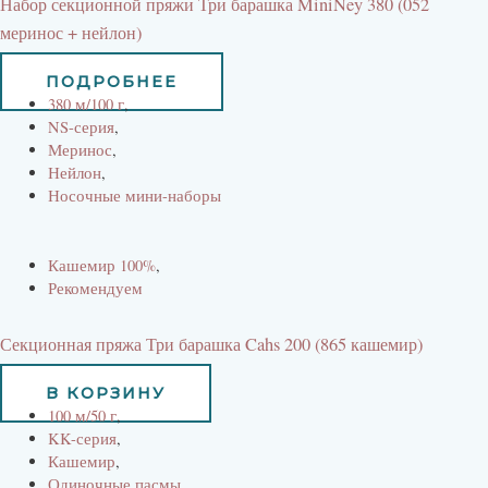
Набор секционной пряжи Три барашка MiniNey 380 (052
меринос + нейлон)
870
руб
783
руб
ПОДРОБНЕЕ
380 м/100 г
,
NS-серия
,
Меринос
,
Нейлон
,
Носочные мини-наборы
Кашемир 100%
,
Рекомендуем
Секционная пряжа Три барашка Cahs 200 (865 кашемир)
1010
руб
В КОРЗИНУ
100 м/50 г
,
KK-серия
,
Кашемир
,
Одиночные пасмы