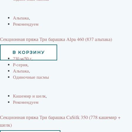
Альпака
,
Рекомендуем
Секционная пряжа Три барашка Alpa 460 (837 альпака)
734
руб
В КОРЗИНУ
230 м/50 г
,
P-серия
,
Альпака
,
Одиночные пасмы
Кашемир и шелк
,
Рекомендуем
Секционная пряжа Три барашка CaSilk 350 (778 кашемир +
шелк)
899
руб
809
руб