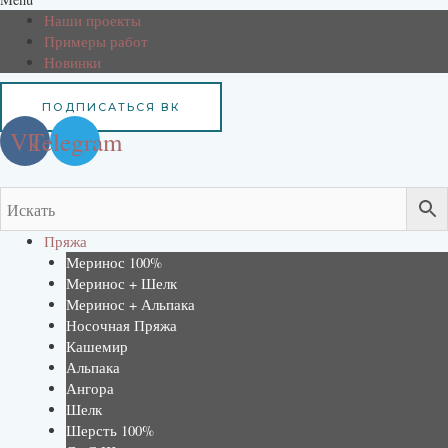
Наши проекты
Примеры работ
Новинки
ПОДПИСАТЬСЯ ВК
Vk
Telegram
Пряжа
Меринос 100%
Меринос + Шелк
Меринос + Альпака
Носочная Пряжа
Кашемир
Альпака
Ангора
Шелк
Шерсть 100%