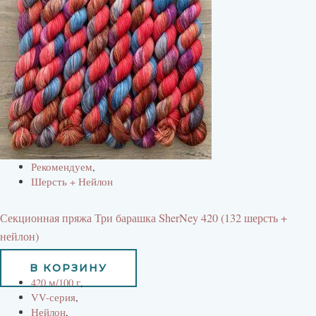
Рекомендуем
,
Шерсть + Нейлон
Секционная пряжа Три барашка SherNey 420 (132 шерсть +
нейлон)
900
руб
В КОРЗИНУ
420 м/100 г
,
VV-серия
,
Нейлон
,