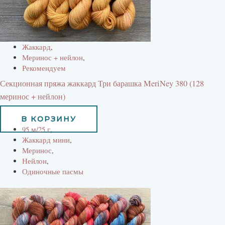
Жаккард
,
Меринос + нейлон
,
Рекомендуем
Секционная пряжа жаккард Три барашка MeriNey 380 (128
меринос + нейлон)
265
руб
В КОРЗИНУ
95 м/25 г
,
Жаккард мини
,
Меринос
,
Нейлон
,
Одиночные пасмы