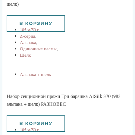
шелк)
1170
руб
В КОРЗИНУ
185 м/50 г
,
Z-серия
,
Альпака
,
Одиночные пасмы
,
Шелк
Альпака + шелк
Набор секционной пряжи Три барашка AlSilk 370 (983
альпака + шелк) РАЗНОВЕС
10834
руб
В КОРЗИНУ
185 м/50 г
,