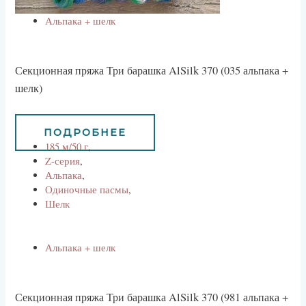
Альпака + шелк
Секционная пряжа Три барашка AlSilk 370 (035 альпака +
шелк)
1170
руб
1053
руб
ПОДРОБНЕЕ
185 м/50 г
,
Z-серия
,
Альпака
,
Одиночные пасмы
,
Шелк
Альпака + шелк
Секционная пряжа Три барашка AlSilk 370 (981 альпака +