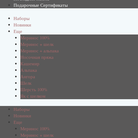
Подарочные Сертификаты
Наборы
Новинки
Еще
Меринос 100%
Меринос + шелк
Меринос + альпака
Носочная пряжа
Кашемир
Альпака
Ангора
Шелк
Шерсть 100%
Як с шелком
Наборы
Новинки
Еще
Меринос 100%
Меринос + шелк