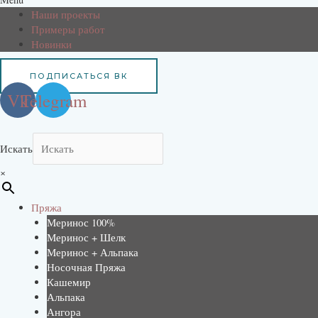
Наши проекты
Примеры работ
Новинки
ПОДПИСАТЬСЯ ВК
Vk
Telegram
Искать
×
Пряжа
Меринос 100%
Меринос + Шелк
Меринос + Альпака
Носочная Пряжа
Кашемир
Альпака
Ангора