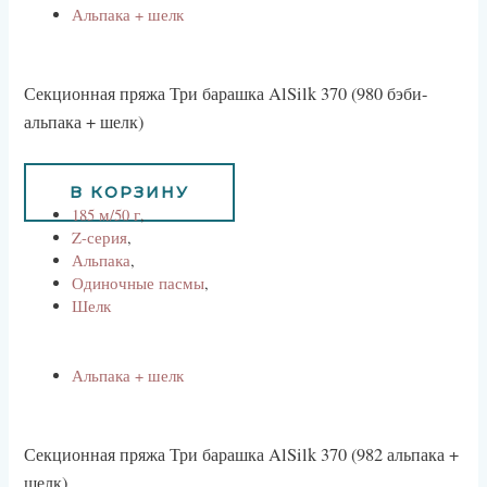
Альпака + шелк
Секционная пряжа Три барашка AlSilk 370 (980 бэби-
альпака + шелк)
1170
руб
В КОРЗИНУ
185 м/50 г
,
Z-серия
,
Альпака
,
Одиночные пасмы
,
Шелк
Альпака + шелк
Секционная пряжа Три барашка AlSilk 370 (982 альпака +
шелк)