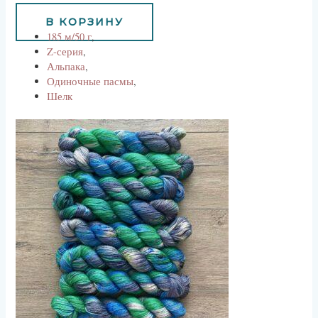
1170
руб
В КОРЗИНУ
185 м/50 г
,
Z-серия
,
Альпака
,
Одиночные пасмы
,
Шелк