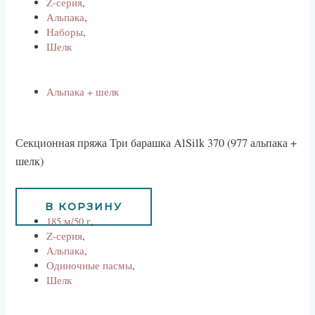
Z-серия
,
Альпака
,
Наборы
,
Шелк
Альпака + шелк
Секционная пряжа Три барашка AlSilk 370 (977 альпака +
шелк)
1170
руб
В КОРЗИНУ
185 м/50 г
,
Z-серия
,
Альпака
,
Одиночные пасмы
,
Шелк