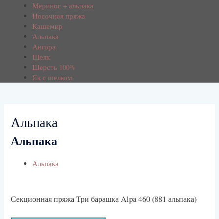
Меринос + альпака
Носочная пряжа
Кашемир
Альпака
Ангора
Шелк
Шерсть 100%
Як с шелком
Альпака
Альпака
Альпака
Секционная пряжа Три барашка Alpa 460 (881 альпака)