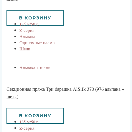
1170
руб
В КОРЗИНУ
185 м/50 г
,
Z-серия
,
Альпака
,
Одиночные пасмы
,
Шелк
Альпака + шелк
Секционная пряжа Три барашка AlSilk 370 (976 альпака +
шелк)
1170
руб
В КОРЗИНУ
185 м/50 г
,
Z-серия
,