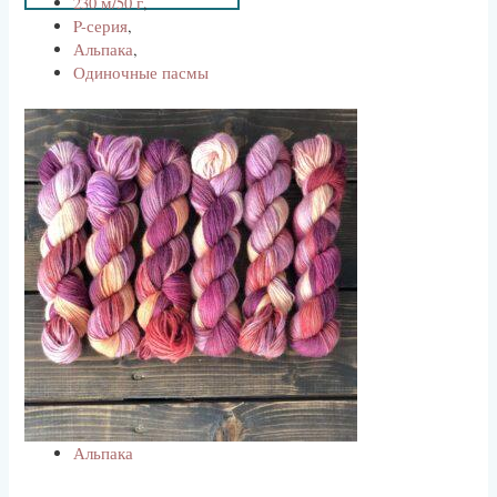
230 м/50 г
,
P-серия
,
Альпака
,
Одиночные пасмы
Альпака