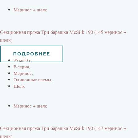
Меринос + шелк
Секционная пряжа Три барашка MeSilk 190 (145 меринос +
шелк)
660
руб
594
руб
ПОДРОБНЕЕ
95 м/50 г
,
F-серия
,
Меринос
,
Одиночные пасмы
,
Шелк
Меринос + шелк
Секционная пряжа Три барашка MeSilk 190 (147 меринос +
шелк)