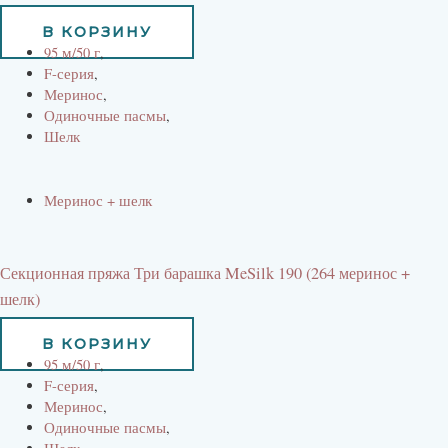
660
руб
В КОРЗИНУ
95 м/50 г
,
F-серия
,
Меринос
,
Одиночные пасмы
,
Шелк
Меринос + шелк
Секционная пряжа Три барашка MeSilk 190 (264 меринос +
шелк)
660
руб
В КОРЗИНУ
95 м/50 г
,
F-серия
,
Меринос
,
Одиночные пасмы
,