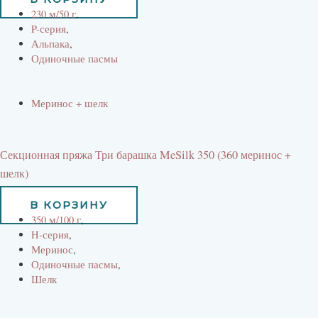
230 м/50 г
,
P-серия
,
Альпака
,
Одиночные пасмы
Меринос + шелк
Секционная пряжа Три барашка MeSilk 350 (360 меринос +
шелк)
2360
руб
В КОРЗИНУ
350 м/100 г
,
H-серия
,
Меринос
,
Одиночные пасмы
,
Шелк