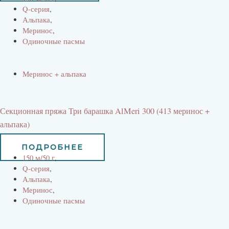
Q-серия
,
Альпака
,
Меринос
,
Одиночные пасмы
Меринос + альпака
Секционная пряжа Три барашка AlMeri 300 (413 меринос +
альпака)
525
руб
473
руб
ПОДРОБНЕЕ
150 м/50 г
,
Q-серия
,
Альпака
,
Меринос
,
Одиночные пасмы