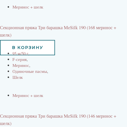
Меринос + шелк
Секционная пряжа Три барашка MeSilk 190 (168 меринос +
шелк)
660
руб
В КОРЗИНУ
95 м/50 г
,
F-серия
,
Меринос
,
Одиночные пасмы
,
Шелк
Меринос + шелк
Секционная пряжа Три барашка MeSilk 190 (146 меринос +
шелк)