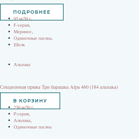
660
руб
594
руб
ПОДРОБНЕЕ
95 м/50 г
,
F-серия
,
Меринос
,
Одиночные пасмы
,
Шелк
Альпака
Секционная пряжа Три барашка Alpa 460 (184 альпака)
734
руб
В КОРЗИНУ
230 м/50 г
,
P-серия
,
Альпака
,
Одиночные пасмы