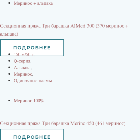
Меринос + альпака
Секционная пряжа Три барашка AlMeri 300 (370 меринос +
альпака)
525
руб
473
руб
ПОДРОБНЕЕ
150 м/50 г
,
Q-серия
,
Альпака
,
Меринос
,
Одиночные пасмы
Меринос 100%
Секционная пряжа Три барашка Merino 450 (461 меринос)
890
руб
801
руб
ПОДРОБНЕЕ