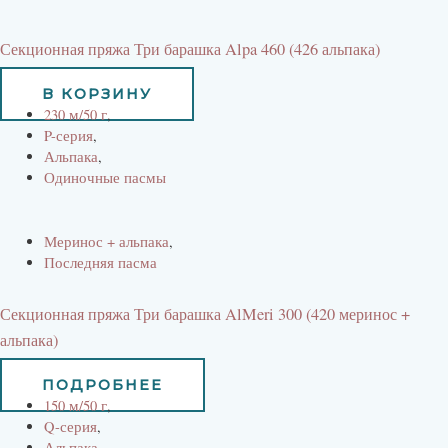
Секционная пряжа Три барашка Alpa 460 (426 альпака)
734
руб
В КОРЗИНУ
230 м/50 г
,
P-серия
,
Альпака
,
Одиночные пасмы
Меринос + альпака
,
Последняя пасма
Секционная пряжа Три барашка AlMeri 300 (420 меринос +
альпака)
525
руб
473
руб
ПОДРОБНЕЕ
150 м/50 г
,
Q-серия
,
Альпака
,