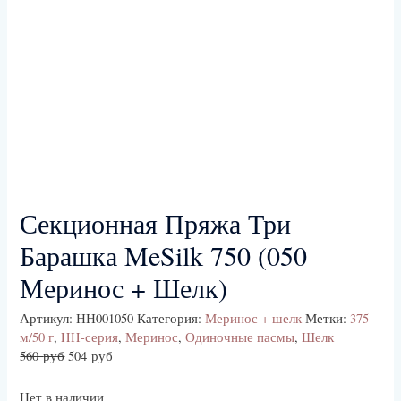
Секционная Пряжа Три
Барашка MeSilk 750 (050
Меринос + Шелк)
Артикул:
НН001050
Категория:
Меринос + шелк
Метки:
375
м/50 г
,
HH-серия
,
Меринос
,
Одиночные пасмы
,
Шелк
560
руб
504
руб
Нет в наличии