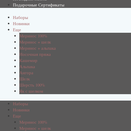
Подарочные Сертификаты
Наборы
Новинки
Еще
Меринос 100%
Меринос + шелк
Меринос + альпака
Носочная пряжа
Кашемир
Альпака
Ангора
Шелк
Шерсть 100%
Як с шелком
Наборы
Новинки
Еще
Меринос 100%
Меринос + шелк