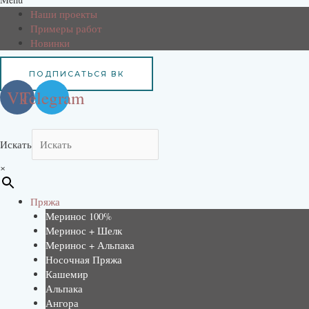
Наши проекты
Примеры работ
Новинки
ПОДПИСАТЬСЯ ВК
Vk
Telegram
Искать
×
Пряжа
Меринос 100%
Меринос + Шелк
Меринос + Альпака
Носочная Пряжа
Кашемир
Альпака
Ангора