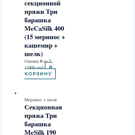
секционной
пряжи Три
барашка
MeCaSilk 400
(15 меринос +
кашемир +
шелк)
0
Оценка
из 5
12900
руб
В
КОРЗИНУ
Меринос + шелк
Секционная
пряжа Три
барашка
MeSilk 190