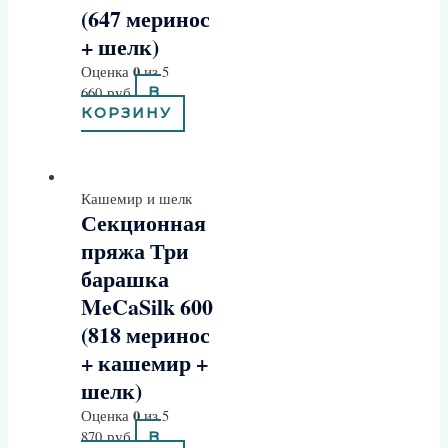
(647 меринос
+ шелк)
0
Оценка
из 5
660
руб
В
КОРЗИНУ
Кашемир и шелк
Секционная
пряжа Три
барашка
MeCaSilk 600
(818 меринос
+ кашемир +
шелк)
0
Оценка
из 5
870
руб
В