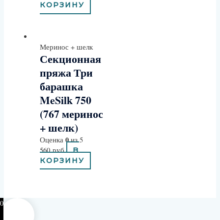
КОРЗИНУ
Меринос + шелк
Секционная
пряжа Три
барашка
MeSilk 750
(767 меринос
+ шелк)
0
Оценка
из 5
560
руб
В
КОРЗИНУ
0