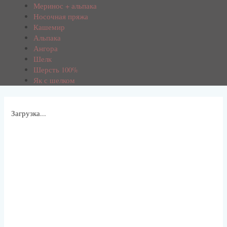
Меринос + альпака
Носочная пряжа
Кашемир
Альпака
Ангора
Шелк
Шерсть 100%
Як с шелком
Загрузка...