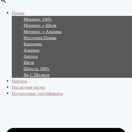
Пряжа
Меринос 100%
Меринос + Шелк
Меринос + Альпака
Носочная Пряжа
Кашемир
Альпака
Ангора
Шелк
Шерсть 100%
Як С Шелком
Наборы
Последняя пасма
Подарочные сертификаты