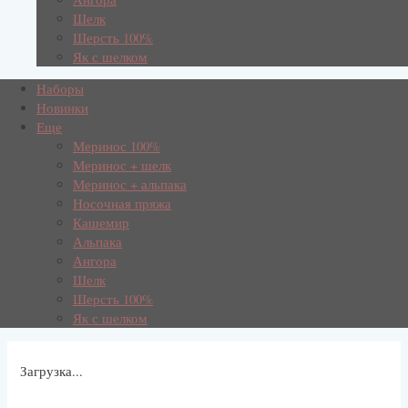
Шелк
Шерсть 100%
Як с шелком
Наборы
Новинки
Еще
Меринос 100%
Меринос + шелк
Меринос + альпака
Носочная пряжа
Кашемир
Альпака
Ангора
Шелк
Шерсть 100%
Як с шелком
Загрузка...