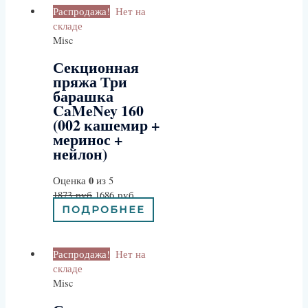
Распродажа!
Нет на
складе
Misc
Секционная
пряжа Три
барашка
CaMeNey 160
(002 кашемир +
меринос +
нейлон)
0
Оценка
из 5
1873
руб
1686
руб
ПОДРОБНЕЕ
Распродажа!
Нет на
складе
Misc