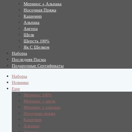
Меринос + Альпака
Носочная Пряжа
Кашемир
Альпака
Ангора
Шелк
Шерсть 100%
Як С Шелком
Наборы
Последняя Пасма
Подарочные Сертификаты
Наборы
Новинки
Еще
Меринос 100%
Меринос + шелк
Меринос + альпака
Носочная пряжа
Кашемир
Альпака
Ангора