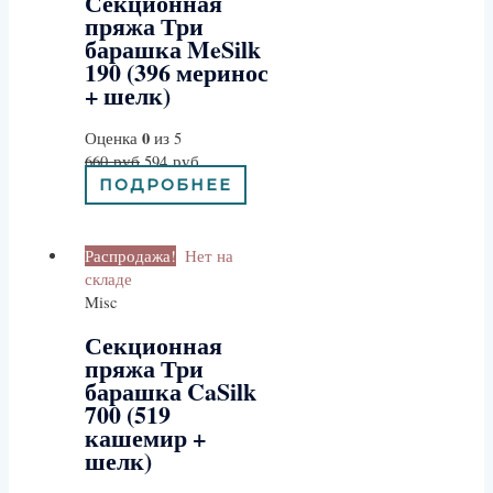
Секционная
пряжа Три
барашка MeSilk
190 (396 меринос
+ шелк)
0
Оценка
из 5
660
руб
594
руб
ПОДРОБНЕЕ
Распродажа!
Нет на
складе
Misc
Секционная
пряжа Три
барашка CaSilk
700 (519
кашемир +
шелк)