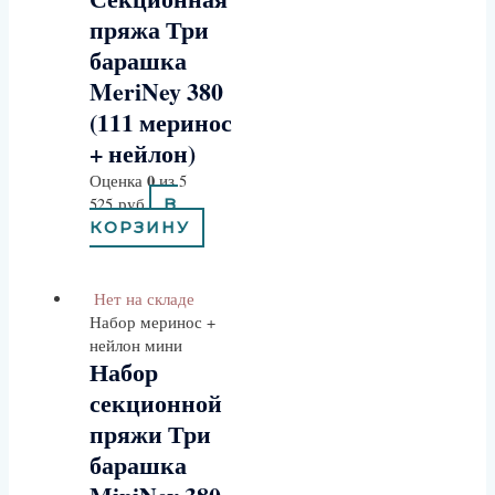
пряжа Три
барашка
MeriNey 380
(111 меринос
+ нейлон)
0
Оценка
из 5
525
руб
В
КОРЗИНУ
Нет на складе
Набор меринос +
нейлон мини
Набор
секционной
пряжи Три
барашка