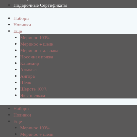
Подарочные Сертификаты
Наборы
Новинки
Еще
Меринос 100%
Меринос + шелк
Меринос + альпака
Носочная пряжа
Кашемир
Альпака
Ангора
Шелк
Шерсть 100%
Як с шелком
Наборы
Новинки
Еще
Меринос 100%
Меринос + шелк