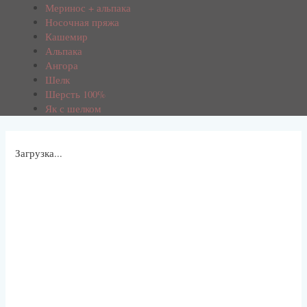
Меринос + альпака
Носочная пряжа
Кашемир
Альпака
Ангора
Шелк
Шерсть 100%
Як с шелком
Загрузка...