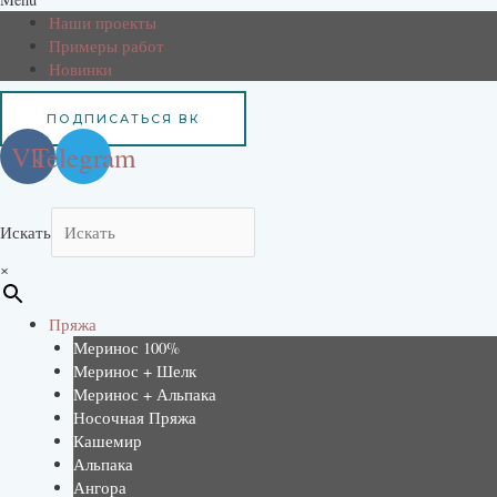
Наши проекты
Примеры работ
Новинки
ПОДПИСАТЬСЯ ВК
Vk
Telegram
Искать
×
Пряжа
Меринос 100%
Меринос + Шелк
Меринос + Альпака
Носочная Пряжа
Кашемир
Альпака
Ангора