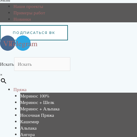
Наши проекты
Примеры работ
Новинки
ПОДПИСАТЬСЯ ВК
Vk
Telegram
Искать
×
Пряжа
Меринос 100%
Меринос + Шелк
Меринос + Альпака
Носочная Пряжа
Кашемир
Альпака
Ангора