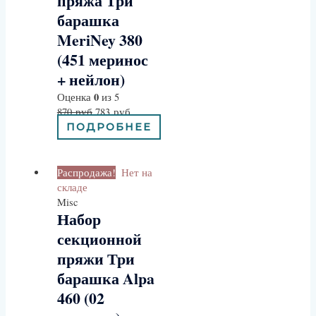
пряжа Три
барашка
MeriNey 380
(451 меринос
+ нейлон)
0
Оценка
из 5
870
руб
783
руб
ПОДРОБНЕЕ
Распродажа!
Нет на
складе
Misc
Набор
секционной
пряжи Три
барашка Alpa
460 (02