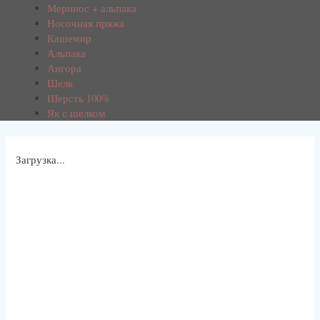
Меринос + альпака
Носочная пряжа
Кашемир
Альпака
Ангора
Шелк
Шерсть 100%
Як с шелком
Загрузка...