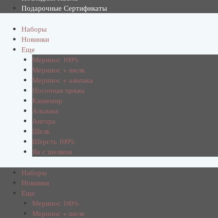
Подарочные Сертификаты
Наборы
Новинки
Еще
Меринос 100%
Меринос + шелк
Меринос + альпака
Носочная пряжа
Кашемир
Альпака
Ангора
Шелк
Шерсть 100%
Як с шелком
Наборы
Новинки
Еще
Меринос 100%
Меринос + шелк