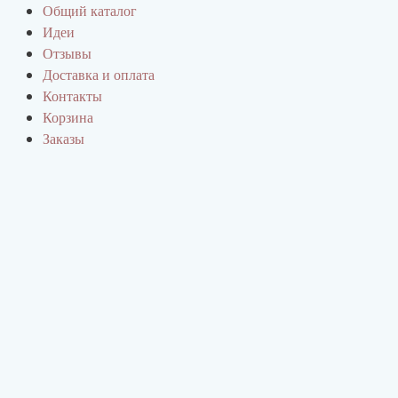
Перейти
Количество
Общий каталог
к
товара
Идеи
содержимому
Секционная
Отзывы
пряжа
Доставка и оплата
Три
Контакты
барашка
Корзина
AlMeri
Заказы
325
(077
альпака+меринос)