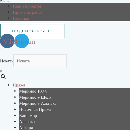
Наши проекты
Примеры работ
Новинки
ПОДПИСАТЬСЯ ВК
Vk
Telegram
Искать
×
Пряжа
Меринос 100%
Меринос + Шелк
Меринос + Альпака
Носочная Пряжа
Кашемир
Альпака
Ангора