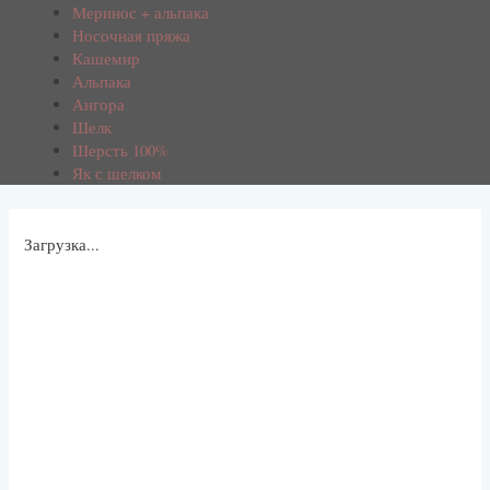
Меринос + альпака
Носочная пряжа
Кашемир
Альпака
Ангора
Шелк
Шерсть 100%
Як с шелком
Загрузка...