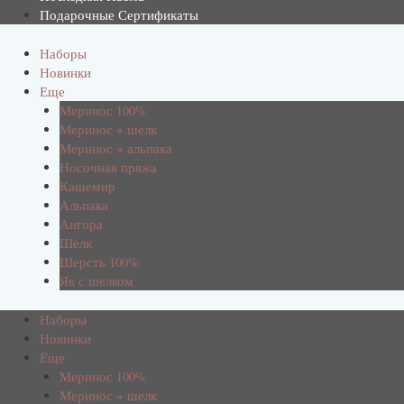
Подарочные Сертификаты
Наборы
Новинки
Еще
Меринос 100%
Меринос + шелк
Меринос + альпака
Носочная пряжа
Кашемир
Альпака
Ангора
Шелк
Шерсть 100%
Як с шелком
Наборы
Новинки
Еще
Меринос 100%
Меринос + шелк