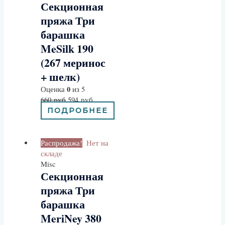
Секционная
пряжа Три
барашка
MeSilk 190
(267 меринос
+ шелк)
0
Оценка
из 5
660
руб
594
руб
ПОДРОБНЕЕ
Распродажа!
Нет на
складе
Misc
Секционная
пряжа Три
барашка
MeriNey 380