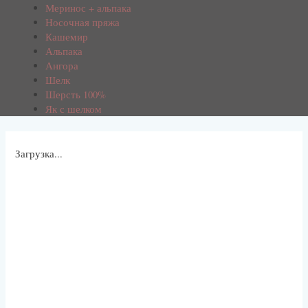
Меринос + альпака
Носочная пряжа
Кашемир
Альпака
Ангора
Шелк
Шерсть 100%
Як с шелком
Загрузка...