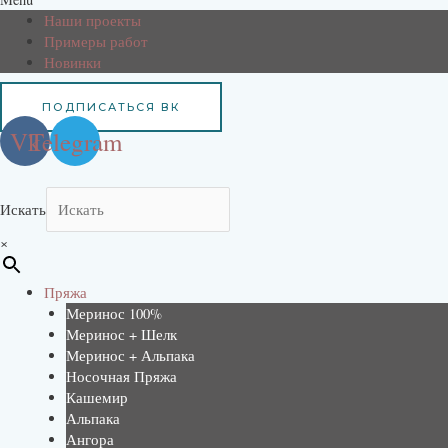
Наши проекты
Примеры работ
Новинки
ПОДПИСАТЬСЯ ВК
Vk
Telegram
Искать
×
Пряжа
Меринос 100%
Меринос + Шелк
Меринос + Альпака
Носочная Пряжа
Кашемир
Альпака
Ангора