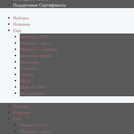
Подарочные Сертификаты
Наборы
Новинки
Еще
Меринос 100%
Меринос + шелк
Меринос + альпака
Носочная пряжа
Кашемир
Альпака
Ангора
Шелк
Шерсть 100%
Як с шелком
Наборы
Новинки
Еще
Меринос 100%
Меринос + шелк