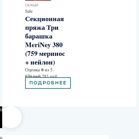
складе
Sale
Секционная
пряжа Три
барашка
MeriNey 380
(759 меринос
+ нейлон)
0
Оценка
из 5
870
руб
783
руб
ПОДРОБНЕЕ
0
0