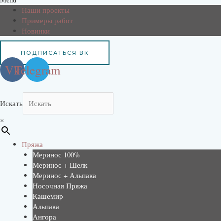
Наши проекты
Примеры работ
Новинки
ПОДПИСАТЬСЯ ВК
Vk
Telegram
Искать
×
Пряжа
Меринос 100%
Меринос + Шелк
Меринос + Альпака
Носочная Пряжа
Кашемир
Альпака
Ангора