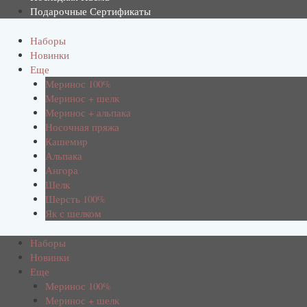
Подарочные Сертификаты
Наборы
Новинки
Еще
Меринос 100%
Меринос + шелк
Меринос + альпака
Носочная пряжа
Кашемир
Альпака
Ангора
Шелк
Шерсть 100%
Як с шелком
Наборы
Новинки
Еще
Меринос 100%
Меринос + шелк