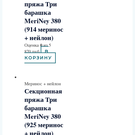
пряжа Три
барашка
MeriNey 380
(914 меринос
+ нейлон)
0
Оценка
из 5
870
руб
В
КОРЗИНУ
Меринос + нейлон
Секционная
пряжа Три
барашка
MeriNey 380
(925 меринос
+ нейлон)