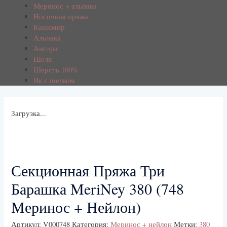
Меринос + альпака
Носочная пряжа
Кашемир
Альпака
Ангора
Шелк
Шерсть 100%
Як с шелком
Загрузка...
Секционная Пряжа Три
Барашка MeriNey 380 (748
Меринос + Нейлон)
Артикул:
V000748
Категория:
Меринос + нейлон
Метки:
380