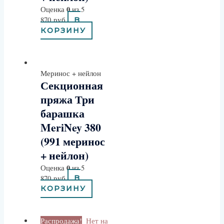
0
Оценка
из 5
870
руб
В
КОРЗИНУ
Меринос + нейлон
Секционная
пряжа Три
барашка
MeriNey 380
(991 меринос
+ нейлон)
0
Оценка
из 5
870
руб
В
КОРЗИНУ
Распродажа!
Нет на