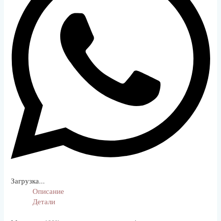
RESET
RESTORE ALL SETTINGS TO THE DEFAULT VA
DONE
CLOSE MODAL DIALOG
End of dialog window.
Загрузка...
Описание
Детали