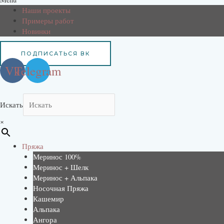
Наши проекты
Примеры работ
Новинки
ПОДПИСАТЬСЯ ВК
Vk
Telegram
Искать
×
Пряжа
Меринос 100%
Меринос + Шелк
Меринос + Альпака
Носочная Пряжа
Кашемир
Альпака
Ангора