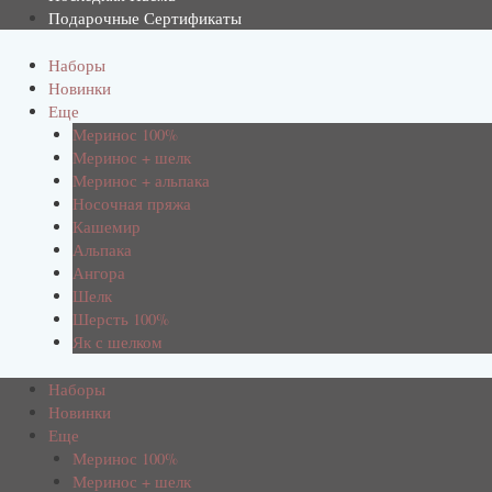
Подарочные Сертификаты
Наборы
Новинки
Еще
Меринос 100%
Меринос + шелк
Меринос + альпака
Носочная пряжа
Кашемир
Альпака
Ангора
Шелк
Шерсть 100%
Як с шелком
Наборы
Новинки
Еще
Меринос 100%
Меринос + шелк