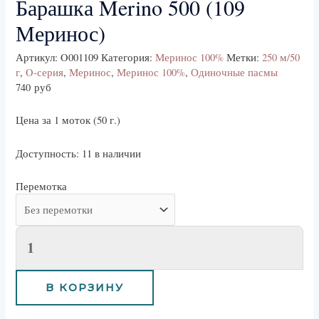
Барашка Merino 500 (109
SEEK TO LIVE, CURRENTLY BEHIND LIVE
LIVE
Меринос)
Remaining TimeР’
-
-:-
Артикул:
O001109
Категория:
Меринос 100%
Метки:
250 м/50
Р’
г
,
O-серия
,
Меринос
,
Меринос 100%
,
Одиночные пасмы
1x
740
руб
PLAYBACK RATE
Цена за 1 моток (50 г.)
CHAPTERS
Доступность:
11 в наличии
Chapters
Перемотка
DESCRIPTIONS
descriptions off
, selected
SUBTITLES
В КОРЗИНУ
subtitles settings
, opens subtitles settings dialog
subtitles off
, selected