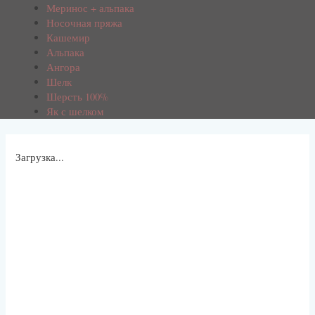
Меринос + альпака
Носочная пряжа
Кашемир
Альпака
Ангора
Шелк
Шерсть 100%
Як с шелком
Загрузка...