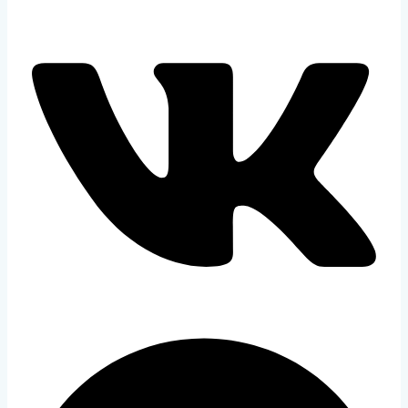
AUDIO TRACK
PICTURE-IN-PICTURE
FULLSCREEN
This is a modal window.
The media could not be loaded, either because the server or network failed
supported.
Beginning of dialog window. Escape will cancel and close the window.
Text
Color
Transparency
Background
Color
Transparency