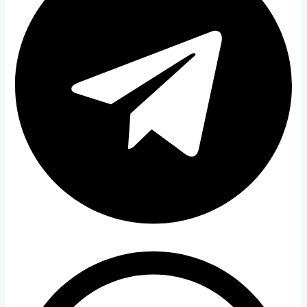
Window
Color
Transparency
Font Size
Text Edge Style
Font Family