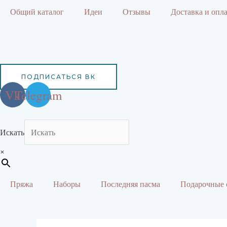
Перейти
Общий каталог
Идеи
Отзывы
Доставка и опл
к
содержимому
ПОДПИСАТЬСЯ ВК
Vk
Telegram
Искать
×
Пряжа
Наборы
Последняя пасма
Подарочные 