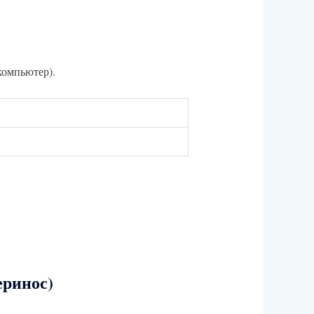
компьютер).
еринос)