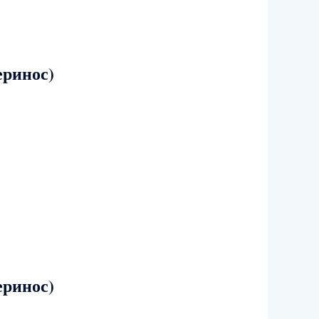
еринос)
еринос)