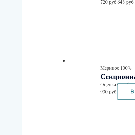
720
руб
648
руб
Меринос 100%
Секционна
0
Оценка
из 5
930
руб
В