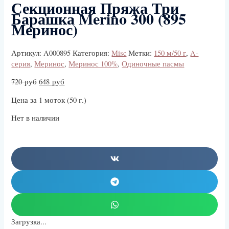
Секционная Пряжа Три
Барашка Merino 300 (895
Меринос)
Артикул:
A000895
Категория:
Misc
Метки:
150 м/50 г
,
A-
серия
,
Меринос
,
Меринос 100%
,
Одиночные пасмы
720
руб
648
руб
Цена за 1 моток (50 г.)
Нет в наличии
Загрузка...