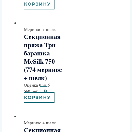
КОРЗИНУ
Меринос + шелк
Секционная
пряжа Три
барашка
MeSilk 750
(774 меринос
+ шелк)
0
Оценка
из 5
560
руб
В
КОРЗИНУ
Меринос + шелк
Секционная