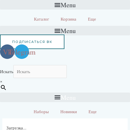
Перейти
Количество
Menu
к
товара
содержимому
Секционная
Каталог
Корзина
Еще
пряжа
Три
Menu
барашка
MeSilk
ПОДПИСАТЬСЯ ВК
190
Vk
Telegram
(647
меринос
+
шелк)
Искать
×
Menu
Наборы
Новинки
Еще
Загрузка...