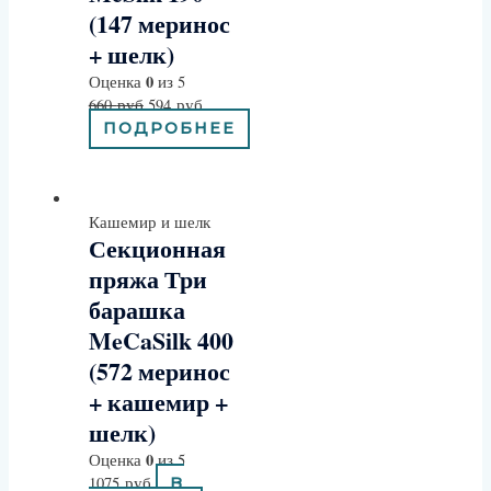
(147 меринос
+ шелк)
0
Оценка
из 5
660
руб
594
руб
ПОДРОБНЕЕ
Кашемир и шелк
Секционная
пряжа Три
барашка
MeCaSilk 400
(572 меринос
+ кашемир +
шелк)
0
Оценка
из 5
1075
руб
В