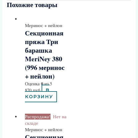
Похожие товары
Меринос + нейлон
Секционная
пряжа Три
барашка
MeriNey 380
(996 меринос
+ нейлон)
0
Оценка
из 5
870
руб
В
КОРЗИНУ
Распродажа!
Нет на
складе
Меринос + нейлон
Секционная