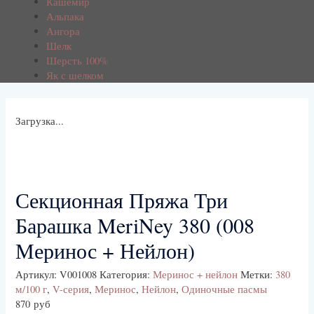
Кашемир
Альпака
Ангора
Шелк
Шерсть 100%
Як с шелком
Загрузка...
Секционная Пряжа Три
Барашка MeriNey 380 (008
Меринос + Нейлон)
Артикул:
V001008
Категория:
Меринос + нейлон
Метки:
380
м/100 г
,
V-серия
,
Меринос
,
Нейлон
,
Одиночные пасмы
870
руб