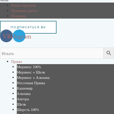
Наши проекты
Примеры работ
Новинки
ПОДПИСАТЬСЯ ВК
Vk
Telegram
Пряжа
Меринос 100%
Меринос + Шелк
Меринос + Альпака
Носочная Пряжа
Кашемир
Альпака
Ангора
Шелк
Шерсть 100%