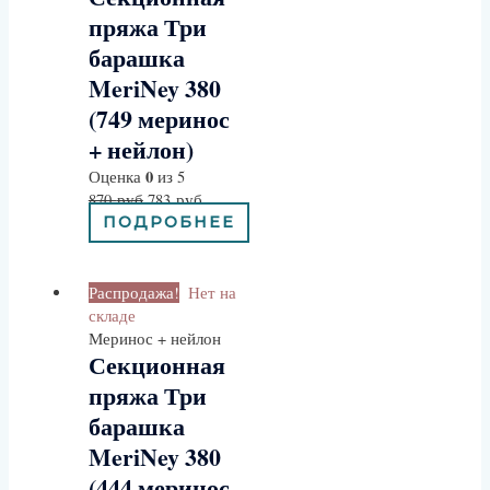
пряжа Три
барашка
MeriNey 380
(749 меринос
+ нейлон)
0
Оценка
из 5
870
руб
783
руб
ПОДРОБНЕЕ
Распродажа!
Нет на
складе
Меринос + нейлон
Секционная
пряжа Три
барашка
MeriNey 380
(444 меринос