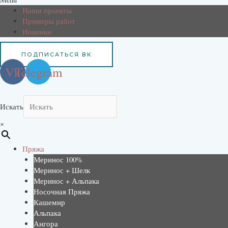
Наши проекты
Примеры работ
Новинки
ПОДПИСАТЬСЯ ВК
Vk
Telegram
Искать
×
Пряжа
Меринос 100%
Меринос + Шелк
Меринос + Альпака
Носочная Пряжа
Кашемир
Альпака
Ангора