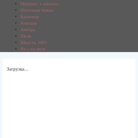
Меринос + альпака
Носочная пряжа
Кашемир
Альпака
Ангора
Шелк
Шерсть 100%
Як с шелком
Загрузка...