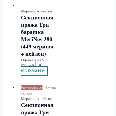
Меринос + нейлон
Секционная
пряжа Три
барашка
MeriNey 380
(449 меринос
+ нейлон)
0
Оценка
из 5
870
руб
В
КОРЗИНУ
Распродажа!
Нет на
складе
Меринос + нейлон
Секционная
пряжа Три