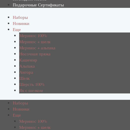
Подарочные Сертификаты
Наборы
Новинки
Еще
Меринос 100%
Меринос + шелк
Меринос + альпака
Носочная пряжа
Кашемир
Альпака
Ангора
Шелк
Шерсть 100%
Як с шелком
Наборы
Новинки
Еще
Меринос 100%
Меринос + шелк