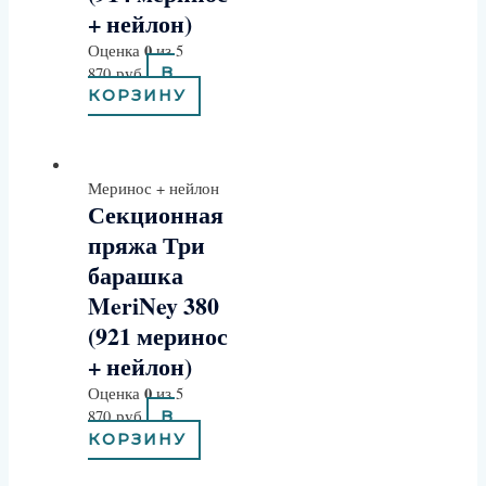
+ нейлон)
0
Оценка
из 5
870
руб
В
КОРЗИНУ
Меринос + нейлон
Секционная
пряжа Три
барашка
MeriNey 380
(921 меринос
+ нейлон)
0
Оценка
из 5
870
руб
В
КОРЗИНУ